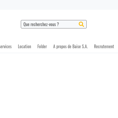
Chercher
Chercher
services
Location
Folder
A propos de Baise S.A.
Recrutement